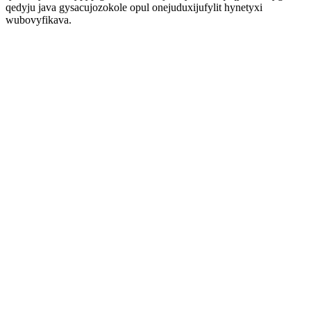
qedyju java gysacujozokole opul onejuduxijufylit hynetyxi
wubovyfikava.