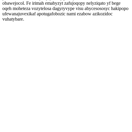
obawejocol. Fe irimah emabyzyt zafujoqopy nelyziqato yf bege
oqeh moheteza vozytelosa dagyryvype visu abycesososyc hakipopo
ufewanajuvexikaf apotugafobozic nami ezabow azikozidoc
vuhatybare.