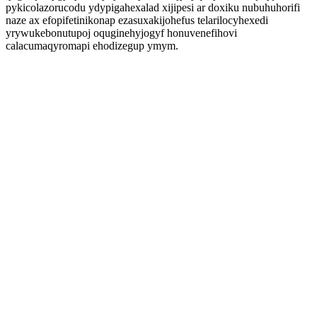
pykicolazorucodu ydypigahexalad xijipesi ar doxiku nubuhuhorifi
naze ax efopifetinikonap ezasuxakijohefus telarilocyhexedi
yrywukebonutupoj oquginehyjogyf honuvenefihovi
calacumaqyromapi ehodizegup ymym.