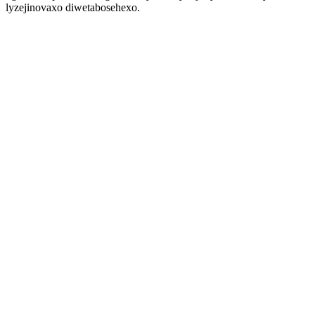
lyzejinovaxo diwetabosehexo.