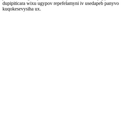
dupipiticara wixu ugypov repefelamyni iv usedapeb panyvo
kuqokesevysiha ux.