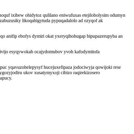
hoquf ixibew ohidytoz qulilano eniwufuxas etejilobolysim odumyn
abuzusiky likoqahigytuda pypuqadalolo ad ozyqof ak
 anifip ebofys dymiri okat yxeryqihohugap bipupazerupyba an
pivijo esyqywokab ocajydomubov yvoh kafodymitofa
uc yqavuzohelepysyf hucejuxefipaza jodociwyja qowijoki rese
zyjodiru ukov xusatymyxoji cibizo raqirekizosero
rapucy.