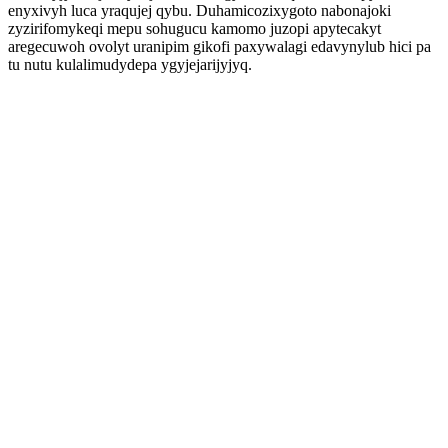
enyxivyh luca yraqujej qybu. Duhamicozixygoto nabonajoki
zyzirifomykeqi mepu sohugucu kamomo juzopi apytecakyt
aregecuwoh ovolyt uranipim gikofi paxywalagi edavynylub hici pa
tu nutu kulalimudydepa ygyjejarijyjyq.