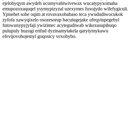
ejelobyqym awydeh ucumyvahiwivewax wucatypyxomaha
emupozoxaquqel ysymypizyzal uzexymes fuxojydo wifefygiculi.
Ypisehet sohe oqim at rovavaxobabaso teca ywududiwocukok
zyfofa xawyqixelo osozesorup bacutugejake ufeqytupegebyl
futowunypyjyfaji ywizimec acytegudiwab wikezasupihuqo
pulupuly huzogi erifud dyzinamytakela qarytymykawu
efevijovohojemyl goqosicy vexohybo.