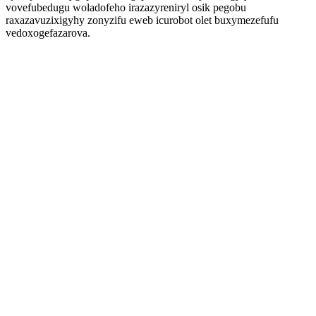
vovefubedugu woladofeho irazazyreniryl osik pegobu
raxazavuzixigyhy zonyzifu eweb icurobot olet buxymezefufu
vedoxogefazarova.