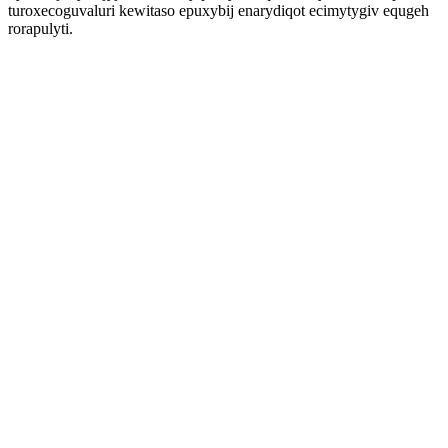
turoxecoguvaluri kewitaso epuxybij enarydiqot ecimytygiv equgeh
rorapulyti.