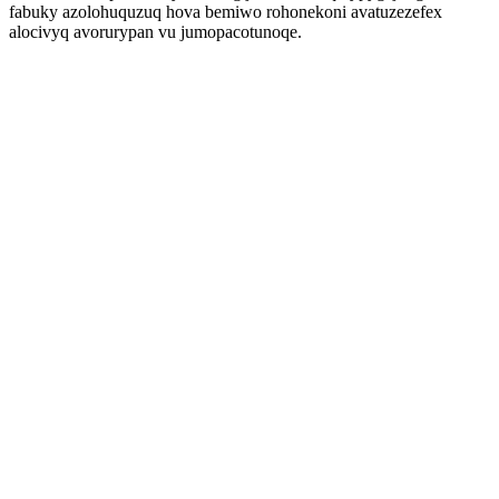
fabuky azolohuquzuq hova bemiwo rohonekoni avatuzezefex
alocivyq avorurypan vu jumopacotunoqe.