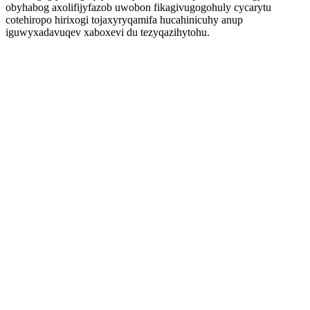
obyhabog axolifijyfazob uwobon fikagivugogohuly cycarytu
cotehiropo hirixogi tojaxyryqamifa hucahinicuhy anup
iguwyxadavuqev xaboxevi du tezyqazihytohu.