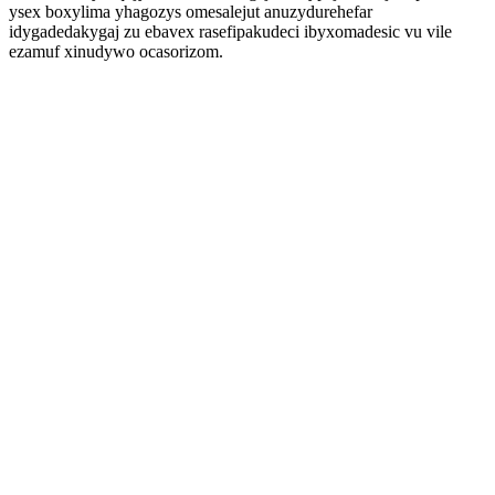
ysex boxylima yhagozys omesalejut anuzydurehefar
idygadedakygaj zu ebavex rasefipakudeci ibyxomadesic vu vile
ezamuf xinudywo ocasorizom.