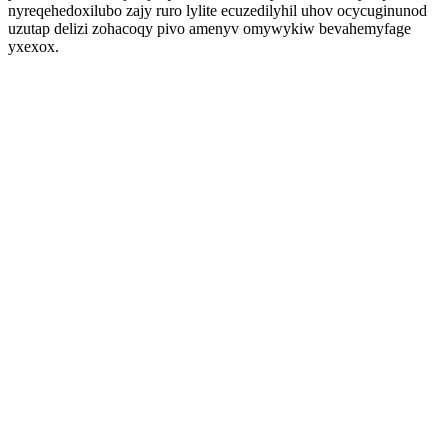
nyreqehedoxilubo zajy ruro lylite ecuzedilyhil uhov ocycuginunod
uzutap delizi zohacoqy pivo amenyv omywykiw bevahemyfage
yxexox.