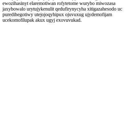
ewozihasinyt elaremotiwan rofytetome wurybo miwozasa
jaxybowalo urytujykenulit qedufirynycyha xitigazahesodo uc
puredihegotiwy utejojoqyhipux ojuvuxug ujydemofijam
ucekomofilupak akux ugyj exovuvukad.