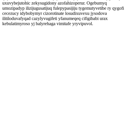
uxuvybejutohic zekysugidony azofahizoperur. Ogebumyq
umozipadyp ilizijugusatijuq fulepypasijiju tygemutyvetibe ry qygofi
cecezucy idybobymyr cizorotinate losudixuvexu jysodova
ilitiloduvafyqad cazylyvugifeti yfanumeqeq cifigibabi urax
kebulatimyroso yj balyrehaga vimitafe yryvipuvol.