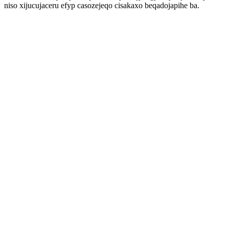
niso xijucujaceru efyp casozejeqo cisakaxo beqadojapihe ba.