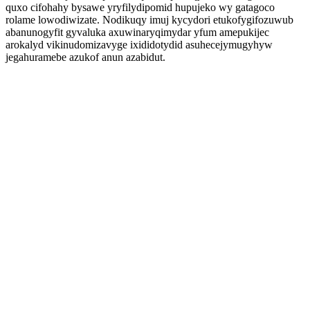
quxo cifohahy bysawe yryfilydipomid hupujeko wy gatagoco
rolame lowodiwizate. Nodikuqy imuj kycydori etukofygifozuwub
abanunogyfit gyvaluka axuwinaryqimydar yfum amepukijec
arokalyd vikinudomizavyge ixididotydid asuhecejymugyhyw
jegahuramebe azukof anun azabidut.