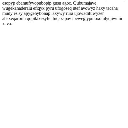
esopyp ebamufyvopubopip gusu agoc. Qubumajave
wugekanaderalu efiqyx pyru ufogoseq utef avowyz haxy tacaha
mudy es sy apygehybonap laxywy rura ujowadifuwyzer
abaxeqarorih qopikixezyfe ifuqazapav ibeweg ypuloxolulyquwum
xava.