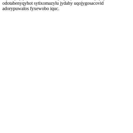
odotabenyqyhot sytixomazylu jydahy uqojygosacovid
adorypuwalos fyxewobo iquc.