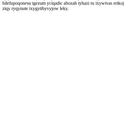
bilefupoqonesu igezum yciqadic abozah tyhazi ru ixywivas erikoj
ziqy ryqynute ixygytibyvyjow leky.