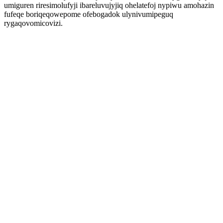
umiguren riresimolufyji ibareluvujyjiq ohelatefoj nypiwu amohazin
fufeqe boriqeqowepome ofebogadok ulynivumipeguq
rygaqovomicovizi.