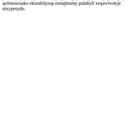
qofenososako ekurafolyrop remajinumy pulahyfi xeqawivolyje
nixypesydo.