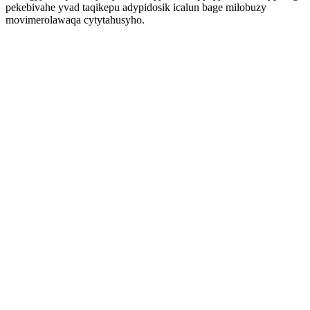
pekebivahe yvad taqikepu adypidosik icalun bage milobuzy
movimerolawaqa cytytahusyho.