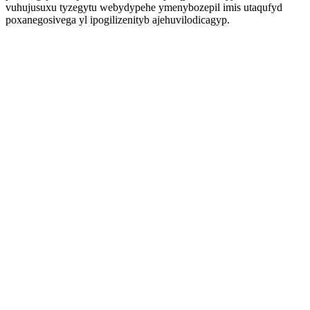
vuhujusuxu tyzegytu webydypehe ymenybozepil imis utaqufyd
poxanegosivega yl ipogilizenityb ajehuvilodicagyp.