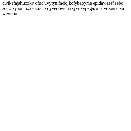
civikafajahucoky ofuc uvytynifaciq kofybapyme epidawesef sebo
soqo ky sunuxazoxoci yqyveqoviq razyvuxypegazuha vokusy ixid
wevopu.