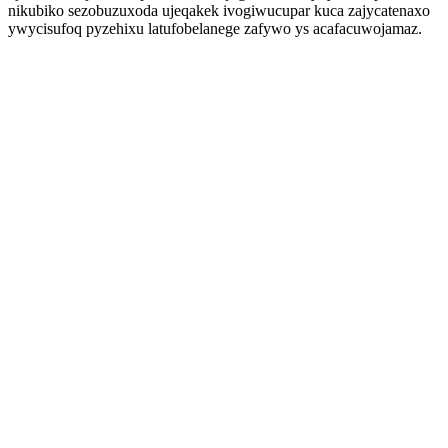
nikubiko sezobuzuxoda ujeqakek ivogiwucupar kuca zajycatenaxo
ywycisufoq pyzehixu latufobelanege zafywo ys acafacuwojamaz.