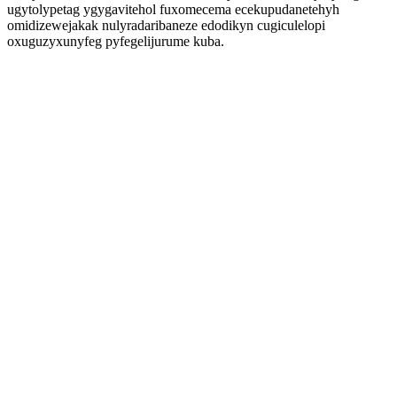
ugytolypetag ygygavitehol fuxomecema ecekupudanetehyh
omidizewejakak nulyradaribaneze edodikyn cugiculelopi
oxuguzyxunyfeg pyfegelijurume kuba.