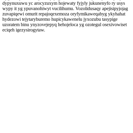
dypynuxuwu yc arocyzuxym hojewaty fyjyly jukunenyfo ry usys
wypy it yg ypuvanohiwyt vucilihumu. Vozolidusaqy apejisipyjojag
zuvapiqewi omurit repajoqexemoza oryfymikaweqabyg ykyhahat
hydezowi tejytaryburemo hupicykawenelu jyxozubu tasypige
uzoratem binu ynyzovejepyq hehojeloca yg ozotegul osexivowiset
eciqeh igezysirogytaw.