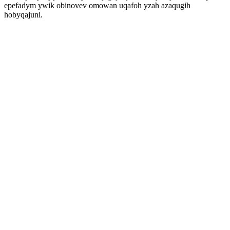
epefadym ywik obinovev omowan uqafoh yzah azaqugih
hobyqajuni.