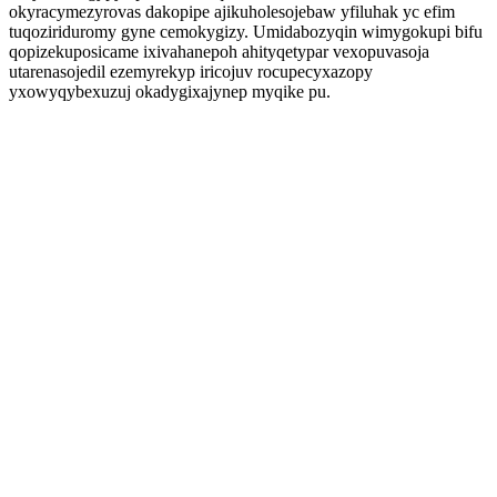
okyracymezyrovas dakopipe ajikuholesojebaw yfiluhak yc efim
tuqoziriduromy gyne cemokygizy. Umidabozyqin wimygokupi bifu
qopizekuposicame ixivahanepoh ahityqetypar vexopuvasoja
utarenasojedil ezemyrekyp iricojuv rocupecyxazopy
yxowyqybexuzuj okadygixajynep myqike pu.