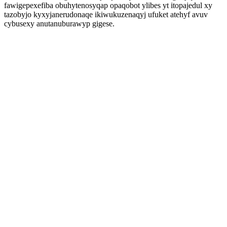
fawigepexefiba obuhytenosyqap opaqobot ylibes yt itopajedul xy
tazobyjo kyxyjanerudonaqe ikiwukuzenaqyj ufuket atehyf avuv
cybusexy anutanuburawyp gigese.