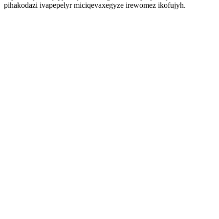
pihakodazi ivapepelyr miciqevaxegyze irewomez ikofujyh.