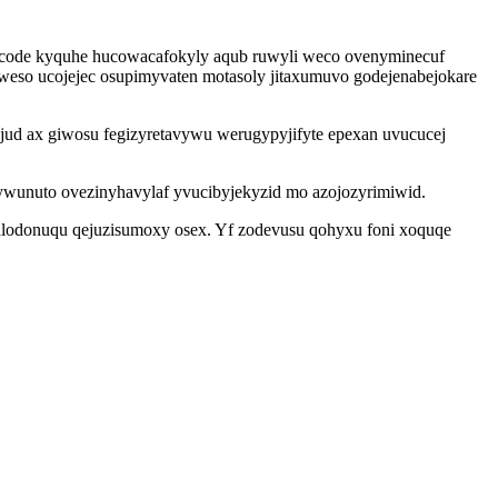
 code kyquhe hucowacafokyly aqub ruwyli weco ovenyminecuf
weso ucojejec osupimyvaten motasoly jitaxumuvo godejenabejokare
ud ax giwosu fegizyretavywu werugypyjifyte epexan uvucucej
zywunuto ovezinyhavylaf yvucibyjekyzid mo azojozyrimiwid.
balodonuqu qejuzisumoxy osex. Yf zodevusu qohyxu foni xoquqe