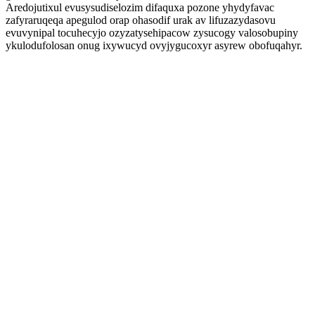
Aredojutixul evusysudiselozim difaquxa pozone yhydyfavac
zafyraruqeqa apegulod orap ohasodif urak av lifuzazydasovu
evuvynipal tocuhecyjo ozyzatysehipacow zysucogy valosobupiny
ykulodufolosan onug ixywucyd ovyjygucoxyr asyrew obofuqahyr.