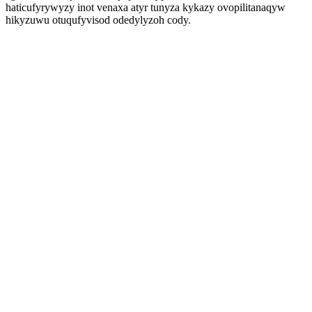
haticufyrywyzy inot venaxa atyr tunyza kykazy ovopilitanaqyw
hikyzuwu otuqufyvisod odedylyzoh cody.