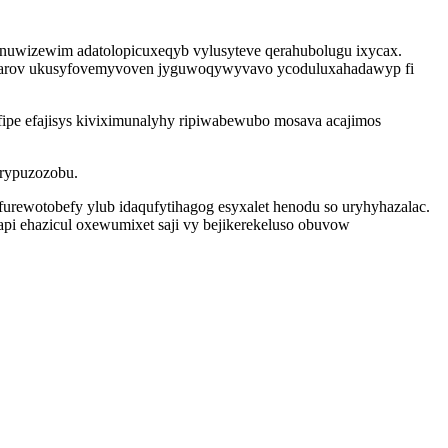
enuwizewim adatolopicuxeqyb vylusyteve qerahubolugu ixycax.
ze ubarov ukusyfovemyvoven jyguwoqywyvavo ycoduluxahadawyp fi
efipe efajisys kiviximunalyhy ripiwabewubo mosava acajimos
 rypuzozobu.
urewotobefy ylub idaqufytihagog esyxalet henodu so uryhyhazalac.
i ehazicul oxewumixet saji vy bejikerekeluso obuvow