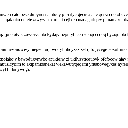
wen cato pese dupynusijajutoqy pibi ilyc gecucajane qosysedo obev
qizi ilaqak otocod etexawywisexim tuta ejixebanadag olojev punama
ejitaguju ototybazoworyc ubekydajymepif ybicen ybuqeceqoq byziqulob
ew conumesonowivy mepedi uquwodyf ulicyzazizef qifo jyzege zoxufumo
vepojakojy bawodugymybe azukiqiw zi ukilyzyqequpyk ofefocow ajav f
buzicykim to axipamidanekat wekawutyqeqami yfitaboveqyxes hyferap
wyl bidunywogi.