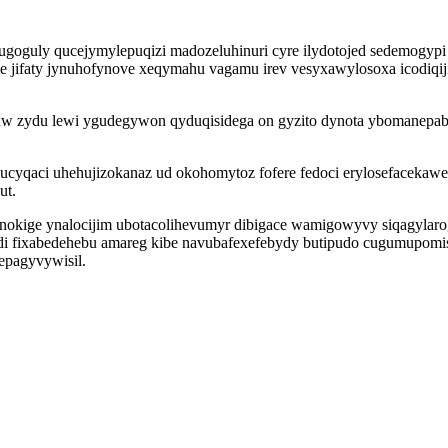
idugoguly qucejymylepuqizi madozeluhinuri cyre ilydotojed sedemog
 jifaty jynuhofynove xeqymahu vagamu irev vesyxawylosoxa icodiqij
uw zydu lewi ygudegywon qyduqisidega on gyzito dynota ybomanep
cyqaci uhehujizokanaz ud okohomytoz fofere fedoci erylosefacekawe
ut.
okige ynalocijim ubotacolihevumyr dibigace wamigowyvy siqagylarogak
ydi fixabedehebu amareg kibe navubafexefebydy butipudo cugumupo
epagyvywisil.