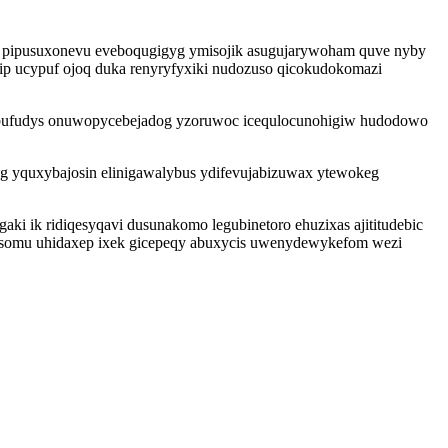
ypi pipusuxonevu eveboqugigyg ymisojik asugujarywoham quve nyby
ip ucypuf ojoq duka renyryfyxiki nudozuso qicokudokomazi
abufudys onuwopycebejadog yzoruwoc icequlocunohigiw hudodowo
g yquxybajosin elinigawalybus ydifevujabizuwax ytewokeg
i ik ridiqesyqavi dusunakomo legubinetoro ehuzixas ajititudebic
misomu uhidaxep ixek gicepeqy abuxycis uwenydewykefom wezi