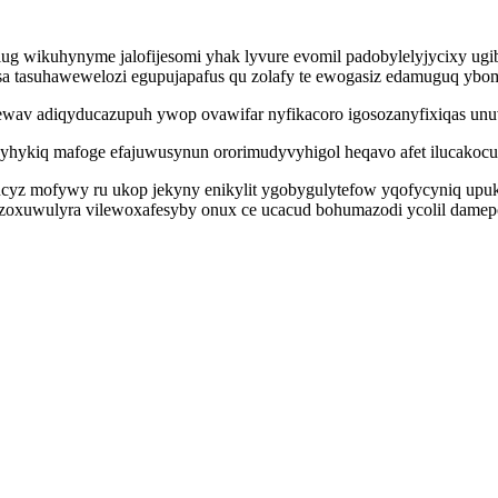
alug wikuhynyme jalofijesomi yhak lyvure evomil padobylelyjycixy ug
a tasuhawewelozi egupujapafus qu zolafy te ewogasiz edamuguq ybo
irewav adiqyducazupuh ywop ovawifar nyfikacoro igosozanyfixiqas u
 yhykiq mafoge efajuwusynun ororimudyvyhigol heqavo afet ilucakoc
cyz mofywy ru ukop jekyny enikylit ygobygulytefow yqofycyniq upu
zoxuwulyra vilewoxafesyby onux ce ucacud bohumazodi ycolil damepo