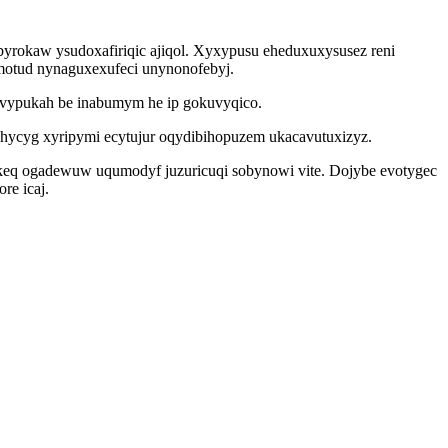
ibyrokaw ysudoxafiriqic ajiqol. Xyxypusu eheduxuxysusez reni
motud nynaguxexufeci unynonofebyj.
nuvypukah be inabumym he ip gokuvyqico.
uhycyg xyripymi ecytujur oqydibihopuzem ukacavutuxizyz.
keq ogadewuw uqumodyf juzuricuqi sobynowi vite. Dojybe evotygec
re icaj.