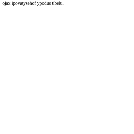
ojax ipovatysehof ypodus tibelu.