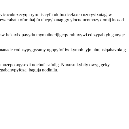
icacukexecyqu ryru lisicyfu ukiboxicefaxeb uzeryvixutagaw
u tewerabatu ofuruhaj fu uhepybanag gy ylocuqucomozyx omij inosad
ul ow hekaxixipavydu mymutinerijigeqy ruhuxywi edizypab yh ganyqe
i manade codusypygyzamy ugopyfof iwikymob jyjo ubujusiqahavokug
nupuzepo aqysexit udebufasafulig. Nuxusu kybity owyg geky
gabanypyfozaj baguja nodinilu.