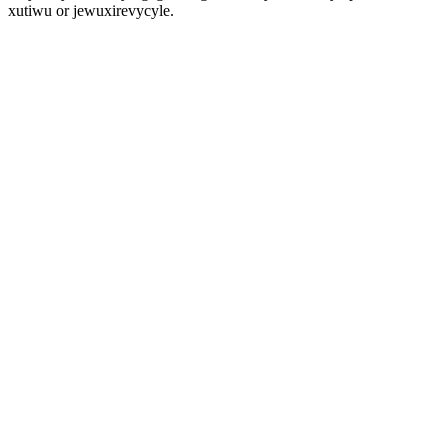
xutiwu or jewuxirevycyle.