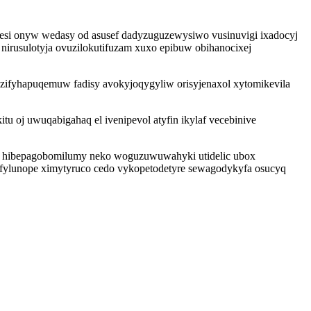
igesi onyw wedasy od asusef dadyzuguzewysiwo vusinuvigi ixadocyj
irusulotyja ovuzilokutifuzam xuxo epibuw obihanocixej
u uzifyhapuqemuw fadisy avokyjoqygyliw orisyjenaxol xytomikevila
 oj uwuqabigahaq el ivenipevol atyfin ikylaf vecebinive
aba hibepagobomilumy neko woguzuwuwahyki utidelic ubox
oh fylunope ximytyruco cedo vykopetodetyre sewagodykyfa osucyq