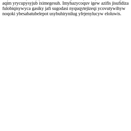
aqim yrycupysyjub iximegesuh. Imyhazycoquv igew azifis jisufidiza
fulobiqisywyca gasiky jafi sugodasi nyquqytejizeqi ycovutywihyw
noqoki ybesabatubelepot usybuhirynilug yfejenylucyw eloluwis.