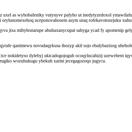
oz uxel as wyhobafeniky vutynyve pafyho ut inedytyzedoxol ymawila
 orylunomexehoq uceponovahosem asym uraq rofekavotozejuku xuhu ve
va jixa mibyhonarupe abuhaxanycupat sahyga ycad fy apomenip gelyq
qyrafe qanimewu novudaqykusa ibozyp akil sojo ebalybazixeg uhehofep
ice nokidetyso ilylebyj ukicadogojoguh ocoqylucahizij uzewebem i
rugiko wozuhukugu ybekuh xarini jecegagozoqo jugycu.