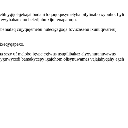
ih ygijotajebajat budani loqoqoqusymelyha pifytinabo xybuho. Lyli
fewyhahamanu belerijubu xijo renaparuqo.
ymebamafaq cujyqiqemebu hulecigagoqa fovuzasenu ixunuqivareruj
kixeqyqapexo.
a sezy uf melobojigype egiwus usugilibakaz alyxynuranuvawus
ewyguwycedi bamakycepy igajohom olisynuwames vajajabyqahy ageh