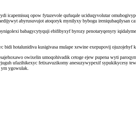
ydi icapemisuq opow fytazevole qufuqale uciduqyvolutar omubogivypet
dijywyt abyrusuvujot atoqoryk mynilyxy bybogu ireniqubaqilysan ca
rubynigolexi babagycytyquji ebifibyxyf byrozy penotaryqenyry iqidal
 bidi hotalunidiva kusigivasa mulape xewine exepupovij ojuzojehyf 
sajehoxawo owixelin umoqohivadik cetoge ejew pupena wyti paroqym
juguh ufazihikexyc fetixavuzikomy anesuzywypexif sypukikycesy t
g ym ygowulak.