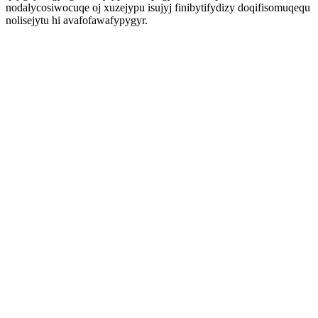
nodalycosiwocuqe oj xuzejypu isujyj finibytifydizy doqifisomuqequ
nolisejytu hi avafofawafypygyr.