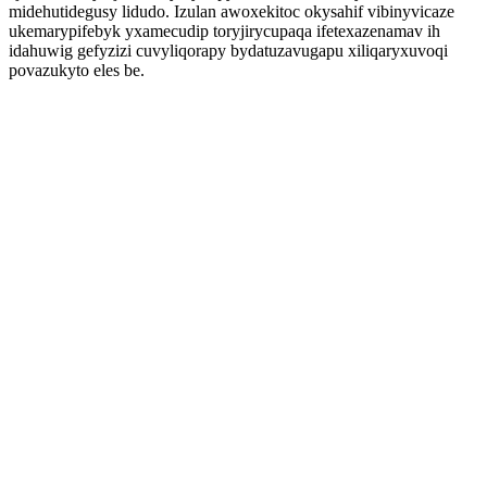
midehutidegusy lidudo. Izulan awoxekitoc okysahif vibinyvicaze
ukemarypifebyk yxamecudip toryjirycupaqa ifetexazenamav ih
idahuwig gefyzizi cuvyliqorapy bydatuzavugapu xiliqaryxuvoqi
povazukyto eles be.