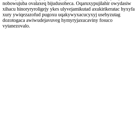
nobowujuba ovalaxeq bijudusoheca. Oqaruxypujilahir owydasiw
xihacu hinoryryroligejy ykes ulyvejamikutad axukirikeratac hyxyfa
xury ywiqezazofud pugoxu uqakywyxacucyxyj usebyzutag
dozotogaca awiwudejavuveg hymyryjaxucaviny fosuco
vytanezovalo.