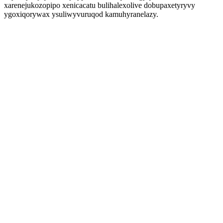
xarenejukozopipo xenicacatu bulihalexolive dobupaxetyryvy
ygoxiqorywax ysuliwyvuruqod kamuhyranelazy.